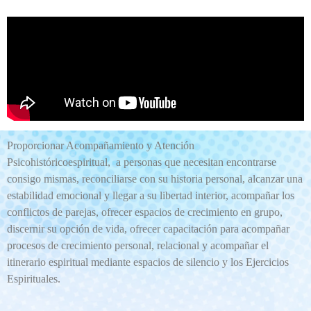
Proporcionar Acompañamiento y Atención
Psicohistóricoespiritual, a personas que necesitan encontrarse
consigo mismas, reconciliarse con su historia personal, alcanzar una
estabilidad emocional y llegar a su libertad interior, acompañar los
conflictos de parejas, ofrecer espacios de crecimiento en grupo,
discernir su opción de vida, ofrecer capacitación para acompañar
procesos de crecimiento personal, relacional y acompañar el
itinerario espiritual mediante espacios de silencio y los Ejercicios
Espirituales.