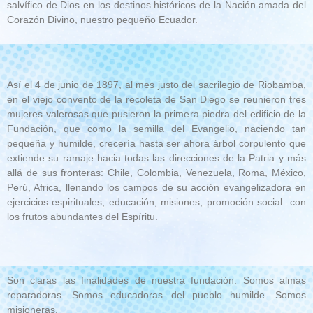
salvífico de Dios en los destinos históricos de la Nación amada del
Corazón Divino, nuestro pequeño Ecuador.
Así el 4 de junio de 1897, al mes justo del sacrilegio de Riobamba,
en el viejo convento de la recoleta de San Diego se reunieron tres
mujeres valerosas que pusieron la primera piedra del edificio de la
Fundación, que como la semilla del Evangelio, naciendo tan
pequeña y humilde, crecería hasta ser ahora árbol corpulento que
extiende su ramaje hacia todas las direcciones de la Patria y más
allá de sus fronteras: Chile, Colombia, Venezuela, Roma, México,
Perú, Africa, llenando los campos de su acción evangelizadora en
ejercicios espirituales, educación, misiones, promoción social con
los frutos abundantes del Espíritu.
Son claras las finalidades de nuestra fundación: Somos almas
reparadoras. Somos educadoras del pueblo humilde. Somos
misioneras.