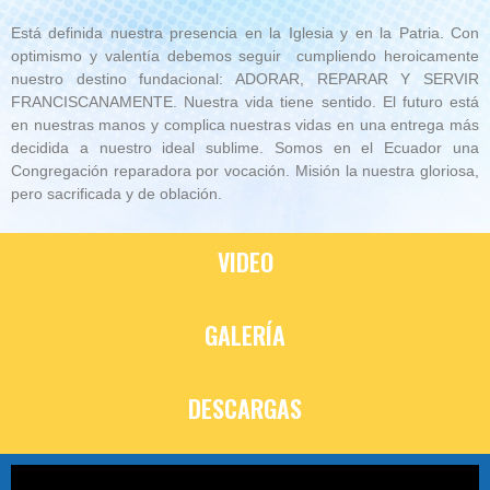
Está definida nuestra presencia en la Iglesia y en la Patria. Con
optimismo y valentía debemos seguir cumpliendo heroicamente
nuestro destino fundacional: ADORAR, REPARAR Y SERVIR
FRANCISCANAMENTE. Nuestra vida tiene sentido. El futuro está
en nuestras manos y complica nuestras vidas en una entrega más
decidida a nuestro ideal sublime. Somos en el Ecuador una
Congregación reparadora por vocación. Misión la nuestra gloriosa,
pero sacrificada y de oblación.
VIDEO
GALERÍA
DESCARGAS