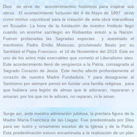
Dios se sirve de acontecimientos históricos para inspirar sus
obras. El acontecimiento luctuoso del 4 de Mayo de 1897 sirvió
como motivo coyuntural para la creación de esta obra maravillosa
en Ecuador. La hora de la fundación de nuestro Instituto llegó
cuando un enorme sacrilegio en Riobamba enlutó a la Nación.
Fueron profanadas las Sagradas especies y asesinado el
meritísimo Padre Emilio Moscoso, proclamado Beato por su
Santidad el Papa Francisco, el 16 de Noviembre del 2019. Este es
uno de los actos más execrables que cometió el Liberalismo ateo.
Este acontecimiento llenó de vergüenza a la Patria, consagrada al
Sagrado Corazón de Jesús. Este hecho afectó profundamente el
corazón de nuestra Madre Fundadora. Y para desagraviar al
Santísimo por siempre pensó en fundar una familia religiosa, para
que hubiera una legión de almas que le adoraran, repararan y
amaran, por los que no le adoran, no reparan, ni le aman.
Surge así, ante nuestra admiración jubilosa, la preclara figura de la
Madre María Francisca de las Llagas. Fue predestinada por Dios
para ser lustre y ornamento excelso de la Iglesia y de la Patria.
Esta predestinación estuvo encaminada a la realización de un plan